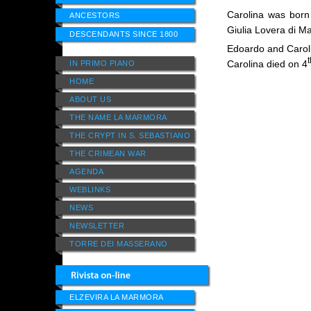
Carolina was bor
ANCESTORS
Giulia Lovera di Ma
DESCENDANTS SINCE 1800
Edoardo and Caroli
t
Carolina died on 4
IN PRIMO PIANO
HOME
ABOUT US
THE NAME LA MARMORA
THE CRYPT IN S. SEBASTIANO
THE CRIMEAN WAR
AGENDA
WEBLINKS
NEWS
NEWSLETTER
TORRE DEI MASSERANO
ELZEVIRA LA MARMORA