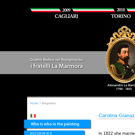
Home
> Biografies
Carolina Gianaz
In 1822 she marri
BIOGRAFIES