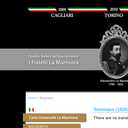
Home
> Biography
Tommaso (1826
There are no transl
BIOGRAPHY