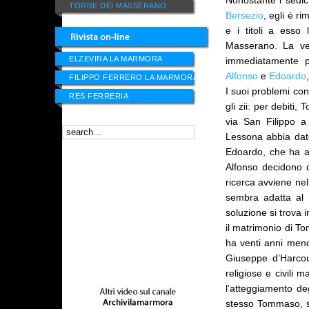
Nonostante i sedic
TORRE DEI MASSERANO
Bersezio
, egli è r
e i titoli a esso
Masserano. La v
ELZEVIRA LA MARMORA
immediatamente pun
Alfonso
e
Edoardo
FILIPPO FERRERO LA MARMORA
I suoi problemi co
RES FERRERIA
gli zii: per debiti
via San Filippo a
Lessona abbia dato
Edoardo, che ha av
Alfonso decidono 
ricerca avviene nel
sembra adatta al c
soluzione si trova
il matrimonio di To
ha venti anni meno
Giuseppe d’Harcou
religiose e civili
l’atteggiamento de
stesso Tommaso, se