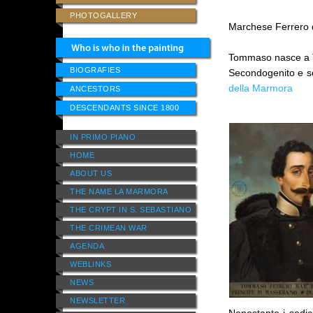
PHOTOGALLERY
Marchese Ferrero 
Tommaso nasce a T
BIOGRAFIES
Secondogenito e se
della Marmora
ANCESTORS
DESCENDANTS SINCE 1800
IN PRIMO PIANO
HOME
ABOUT US
THE NAME LA MARMORA
THE CRYPT IN S. SEBASTIANO
THE CRIMEAN WAR
AGENDA
WEBLINKS
NEWS
NEWSLETTER