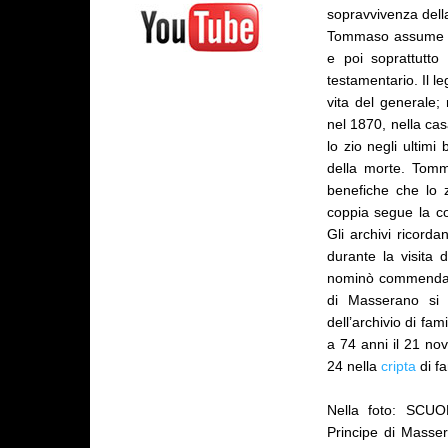
sopravvivenza della
Tommaso assume un 
e poi soprattutto
testamentario. Il l
vita del generale;
nel 1870, nella ca
lo zio negli ultimi 
della morte. Tomm
benefiche che lo zi
coppia segue la cos
Gli archivi ricor
durante la visita 
nominò commendator
di Masserano si 
dell’archivio di fa
a 74 anni il 21 nov
24 nella
cripta
di fa
Nella foto: SC
Principe di Masse