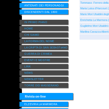
Tommaso Ferrero della
ANTENATI DEI PERSONAGGI
Maria Luisa d’Harcourt 
DISCENDENTI DAL 1800
Mario Mori Ubaldini degli
Enrichetta La Marmora 
IN PRIMO PIANO
Guglielmo Mori Ubaldini 
HOME
Marilina Cavazza Albert
CHI SIAMO
LA FORMA DEL NOME
LA CRIPTA DI SAN SEBASTIANO
GUERRA DI CRIMEA
EVENTI E MOSTRE
LINK
NEWS
NEWSLETTER
TORRE DEI MASSERANO
ELZEVIRA LA MARMORA