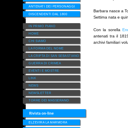
ANTENATI DEI PERSONAGGI
Barbara nasce a To
DISCENDENTI DAL 1800
Settima nata e quint
IN PRIMO PIANO
Con la sorella
Enr
HOME
antenati tra il 181
CHI SIAMO
archivi familiari vol
LA FORMA DEL NOME
LA CRIPTA DI SAN SEBASTIANO
GUERRA DI CRIMEA
EVENTI E MOSTRE
LINK
NEWS
NEWSLETTER
TORRE DEI MASSERANO
ELZEVIRA LA MARMORA