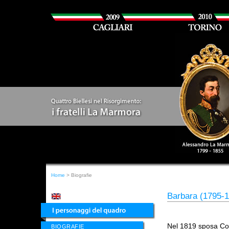
Home
> Biografie
Barbara (1795-
Nel 1819 sposa Cos
BIOGRAFIE